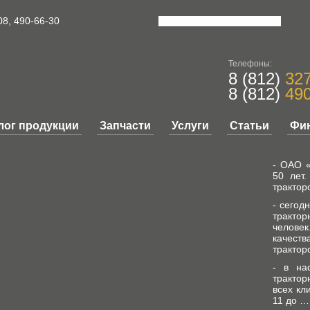
08, 490-66-30
Телефоны:
8 (812)
327
8 (812)
490
лог продукции
Запчасти
Услуги
Статьи
Фи
- ОАО «
50 лет
трактор
- сегод
трактор
челове
качест
трактор
- в на
трактор
всех кл
11 до … 