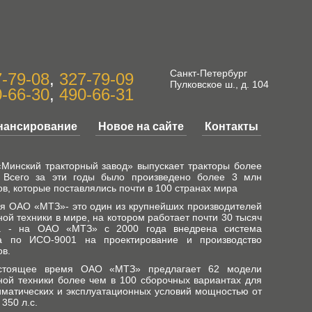
Санкт-Петербург
-79-08
,
327-79-09
Пулковское ш., д. 104
-66-30
,
490-66-31
нансирование
Новое на сайте
Контакты
Минский тракторный завод» выпускает тракторы более
. Всего за эти годы было произведено более 3 млн
ов, которые поставлялись почти в 100 странах мира
ня ОАО «МТЗ»- это один из крупнейших производителей
ной техники в мире, на котором работает почти 30 тысяч
к. - на ОАО «МТЗ» с 2000 года внедрена система
ва по ИСО-9001 на проектирование и производство
ов.
стоящее время ОАО «МТЗ» предлагает 62 модели
ной техники более чем в 100 сборочных вариантах для
иматических и эксплуатационных условий мощностью от
350 л.с.