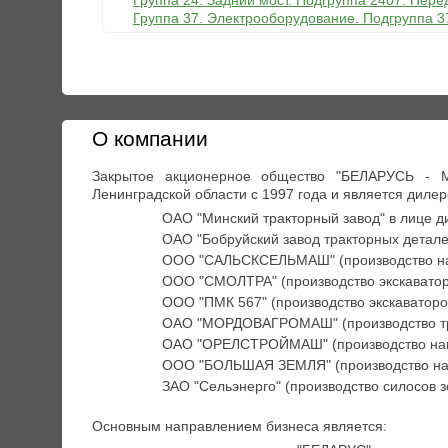
Группа 24. Задний мост. Подгруппа 2407. Пер
Группа 37. Электрооборудование. Подгруппа 
О компании
Закрытое акционерное общество "БЕЛАРУСЬ - М
Ленинградской области с 1997 года и является дилер
ОАО "Минский тракторный завод" в лице д
ОАО "Бобруйский завод тракторных деталей
ООО "САЛЬСКСЕЛЬМАШ" (производство на
ООО "СМОЛТРА" (производство экскаватор
ООО "ПМК 567" (производство экскаваторо
ОАО "МОРДОВАГРОМАШ" (производство тр
ОАО "ОРЕЛСТРОЙМАШ" (производство нав
ООО "БОЛЬШАЯ ЗЕМЛЯ" (производство нав
ЗАО "Сельэнерго" (производство силосов 
Основным направлением бизнеса является: