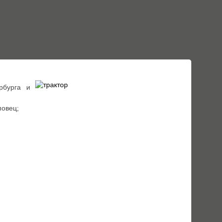
рбурга и
повец;