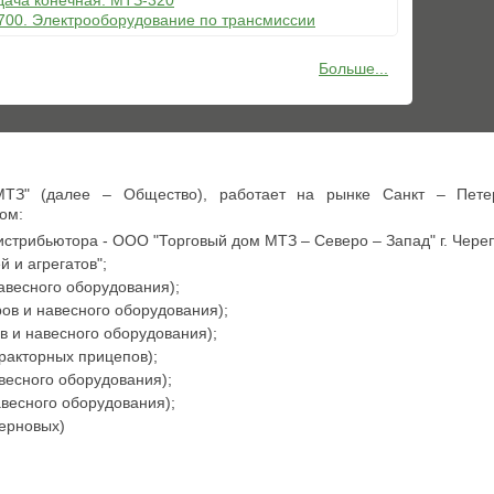
едача конечная. МТЗ-320
3700. Электрооборудование по трансмиссии
Больше...
ТЗ" (далее – Общество), работает на рынке Санкт – Пете
ом:
истрибьютора - ООО "Торговый дом МТЗ – Северо – Запад" г. Чере
 и агрегатов";
весного оборудования);
ов и навесного оборудования);
в и навесного оборудования);
акторных прицепов);
есного оборудования);
есного оборудования);
зерновых)