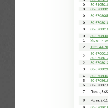
0
80-610501
0
80-6708005
0
80-6708005
0
80-6708010
0
80-6708010
0
80-670860
1
Уплотнител
2
1221.4-67
80-6700011
2
80-6708013
2
80-670801
3
80-6708020
4
80-670860
5
80-670861
6
80-670861
7
Палец 8х2
8
Ролик 2х11
9
80-670861