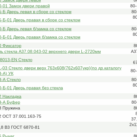
0-01 Замок двери правой
80
-Б Дверь левая в сборе со стеклом
80
8
-Б-01 Дверь правая в сборе со стеклом
-Б Дверь левая б/замка со стеклом
80
8
-Б-01 Дверь правая б/замка со стеклом
0 Фиксатор
8
ь стекла А37.08.043-02 верхнего двери L-2720мм
А3
08013-EN Стекло
6
-03 Стекло двери верх 763х608(762х607укр)(по др.каталогу
80
-А) УК
3-А Стекло
80
8
-Б-01 Дверь правая без стекла
2 Накладка
8
9-А Буфер
80
8 Пружина
8
2 ОСТ 37.001.163-75
37
2х1
,8 В3 ГОСТ 6870-81
6 Рычаг
8