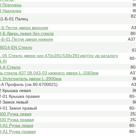
0 Поручень
8
3 Накладка
8
82
11-Б-01 Палец
-Б Петля двери верхняя
А3
-Б Дверь левая без стекла
80
-Б-01 Петля двери нижняя
А37
08014-EN Стекло
6
-05 Стекло двери низ 470х391(530х391укр)(по др.каталогу
80
4-А)
4-А Стекло
80
ь стекла А37.08.043-03 нижнего двери L-1560мм
А3
1 Уплотнитель двери L-3900мм
8
-А Профиль (см.80-6700021)
А3
2 Крышка левая
8
2-01 Крышка правая
80
0 Замок левый
8
0-01 Замок правый
80
300 Ручка левая
25
330 Ручка правая
25
-А1 Ручка левая
80
0-А1 Ручка правая
80