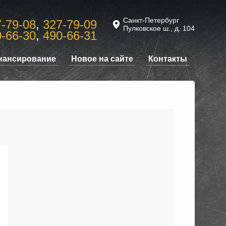
Санкт-Петербург
-79-08
,
327-79-09
Пулковское ш., д. 104
-66-30
,
490-66-31
нансирование
Новое на сайте
Контакты