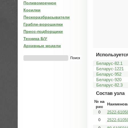
Поливомоечное
Косилки
Пескоразбрасыватели
Грабли-ворошилки
Пресс-подборщики
Техника Б/У
Архивные модели
Используется
Беларус-82.1
Беларус-1221
Беларус-952
Беларус-920
Беларус-82.3
Состав узла
№ на
Наименов
рис
0
2522-6105
0
2522-6105
0
80-610501