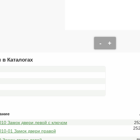
-
+
 в Каталогах
ание
010 Замок двери левой с ключом
25
25
010-01 Замок двери правой
0 Замок двери левой
8