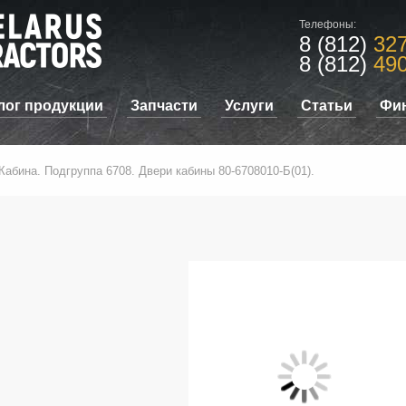
Телефоны:
8 (812)
327
8 (812)
490
лог продукции
Запчасти
Услуги
Статьи
Фи
 Кабина. Подгруппа 6708. Двери кабины 80-6708010-Б(01).