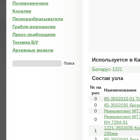
Поливомоечное
Косилки
Пескоразбрасыватели
Грабли-ворошилки
Пресс-подборщики
Техника Б/У
Архивные модели
Используется в Ка
Беларус-1221
Состав узла
№ на
Наименование
рис
0
85-3502010-01 Т
0
85-3502030 Диск
0
Ремкомплект МТЗ
Ремкомплект МТЗ
0
КН-7284-01
1221-3502035 Ко
1
205мм
2
85-3502040 Диск