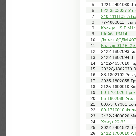
5
1221-2401060 Ш
6
822-3503037 Уго
7
240-1111103-А Бо
8
77-4803011 Плит
9
Кольцо USIT M14
9
Шайба РМ14
10
Датчик ДСДМ 407
11
Кольцо 012,6х2,5
12
2422-1802093 Ко
13
2422-1802094 Ш
14
2422-4637010 Ги
15
2022Д-1802070 
16
86-1802102 Заглу
17
2025-1802055 Тр
18
2125-1600010 Ко
19
80-1701026 Прок
20
86-1802088 Угол
21
80Х-3407301 Бол
22
80-1716010 Филь
23
2422-2400020 М
24
Хомут 20-32
25
2022-2401522 Шла
26
2422-1700010-А 