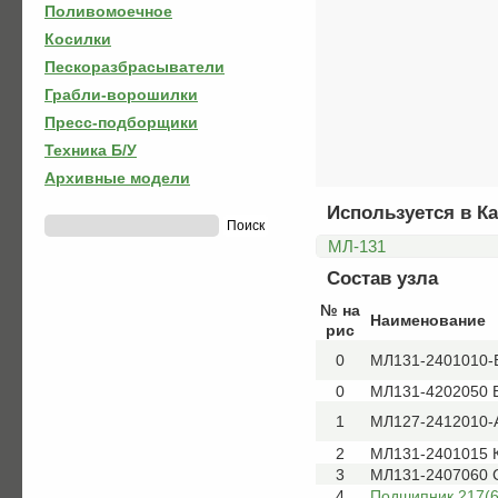
Поливомоечное
Косилки
Пескоразбрасыватели
Грабли-ворошилки
Пресс-подборщики
Техника Б/У
Архивные модели
Используется в Ка
МЛ-131
Состав узла
№ на
Наименование
рис
0
МЛ131-2401010-Б
0
МЛ131-4202050 
1
МЛ127-2412010-А
2
МЛ131-2401015 К
3
МЛ131-2407060 
4
Подшипник 217(6