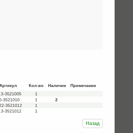
Артикул
Кол-во
Наличие
Примечание
© 2008
.3-3521005
1
– 2026
0-3521010
1
2
ЗАО
22-3521012
1
.3-3521012
1