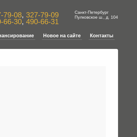
Санкт-Петербург
-79-08
,
327-79-09
Пулковское ш., д. 104
-66-30
,
490-66-31
нансирование
Новое на сайте
Контакты