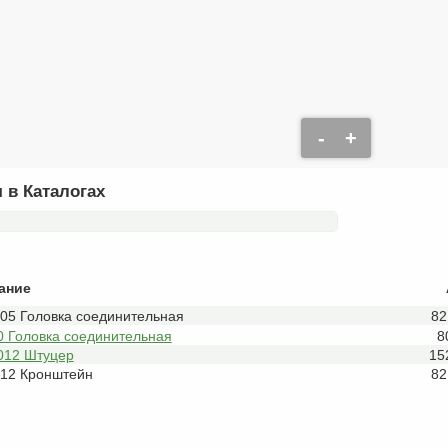
-
+
 в Каталогах
ание
005 Головка соединительная
82
0 Головка соединительная
8
012 Штуцер
15
012 Кронштейн
82
"Беларусь-МТЗ".