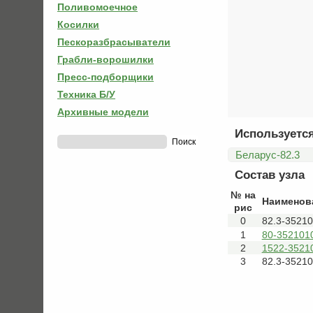
Поливомоечное
Косилки
Пескоразбрасыватели
Грабли-ворошилки
Пресс-подборщики
Техника Б/У
Архивные модели
Используется
Беларус-82.3
Состав узла
№ на
Наименов
рис
0
82.3-3521
1
80-352101
2
1522-3521
3
82.3-3521