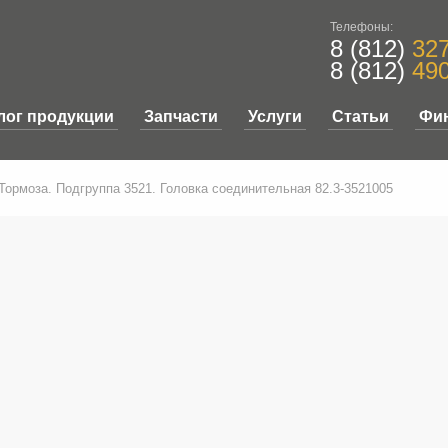
Телефоны:
8 (812)
327
8 (812)
490
лог продукции
Запчасти
Услуги
Статьи
Фи
 Тормоза. Подгруппа 3521. Головка соединительная 82.3-3521005