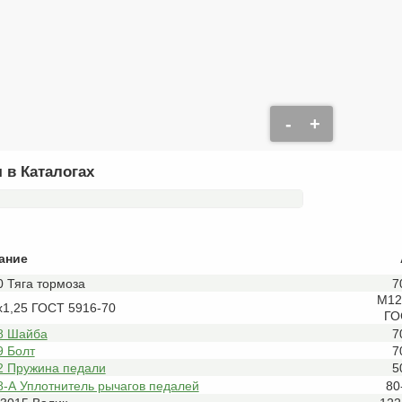
-
+
 в Каталогах
ание
 Тяга тормоза
7
М12
х1,25 ГОСТ 5916-70
ГО
8 Шайба
7
9 Болт
7
2 Пружина педали
5
8-А Уплотнитель рычагов педалей
80