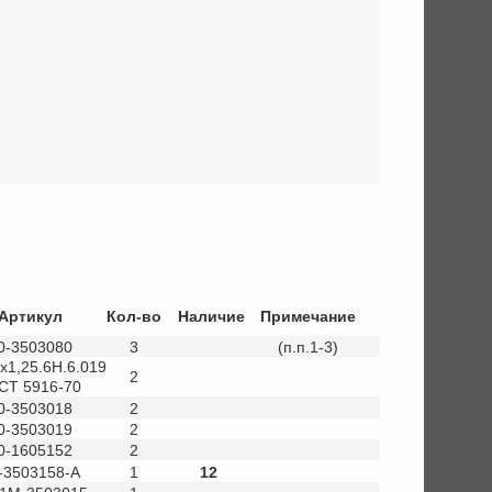
Артикул
Кол-во
Наличие
Примечание
© 2008
0-3503080
3
(п.п.1-3)
– 2026
х1,25.6Н.6.019
ЗАО
2
СТ 5916-70
0-3503018
2
0-3503019
2
0-1605152
2
-3503158-А
1
12