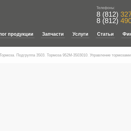
Телефоны:
8 (812)
327
8 (812)
490
лог продукции
Запчасти
Услуги
Статьи
Фи
 Тормоза. Подгруппа 3503. Тормоза 952М-3503010. Управление тормозами