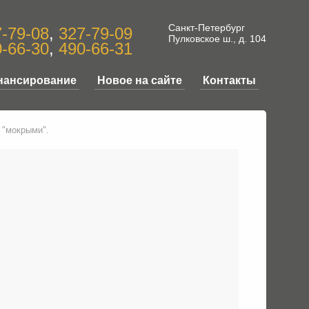
Санкт-Петербург
-79-08
,
327-79-09
Пулковское ш., д. 104
-66-30
,
490-66-31
нансирование
Новое на сайте
Контакты
 "мокрыми".