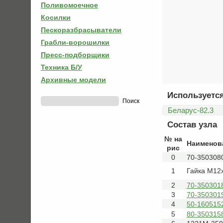
Поливомоечное
Косилки
Пескоразбрасыватели
Грабли-ворошилки
Пресс-подборщики
Техника Б/У
Архивные модели
Используется
Беларус-82.3
Состав узла
№ на
Наименов
рис
0
70-3503080
1
Гайка М12
2
70-350301
3
70-350301
4
50-160515
5
80-350315