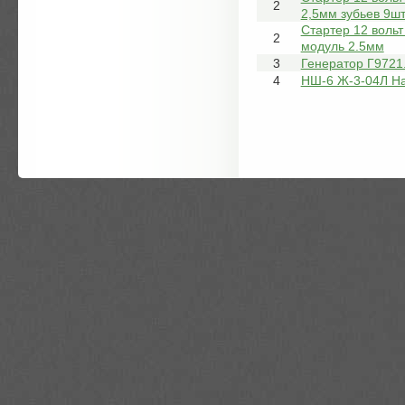
2
2,5мм зубьев 9ш
Стартер 12 вольт
2
модуль 2.5мм
3
Генератор Г9721
4
НШ-6 Ж-3-04Л Н