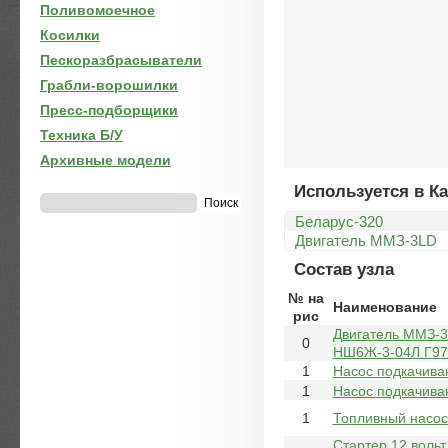
Поливомоечное
Косилки
Пескоразбрасыватели
Грабли-ворошилки
Пресс-подборщики
Техника Б/У
Архивные модели
Используется в Ка
Беларус-320
Двигатель ММЗ-3LD
Состав узла
№ на
Наименование
рис
Двигатель ММЗ-3
0
НШ6Ж-3-04Л Г97
1
Насос подкачива
1
Насос подкачив
1
Топливный насос
Стартер 12 воль