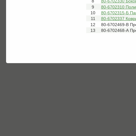
8
80-6702330 Боко
9
80-6702310 Поли
10
80-6702315-Б Па
11
80-6702337 Ковр
12
80-6702469-В Пр
13
80-6702468-А Пр