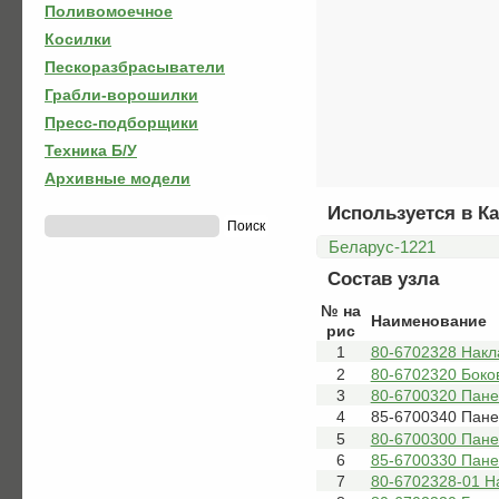
Поливомоечное
Косилки
Пескоразбрасыватели
Грабли-ворошилки
Пресс-подборщики
Техника Б/У
Архивные модели
Используется в Ка
Беларус-1221
Состав узла
№ на
Наименование
рис
1
80-6702328 Накл
2
80-6702320 Боко
3
80-6700320 Пане
4
85-6700340 Пане
5
80-6700300 Пане
6
85-6700330 Пане
7
80-6702328-01 Н