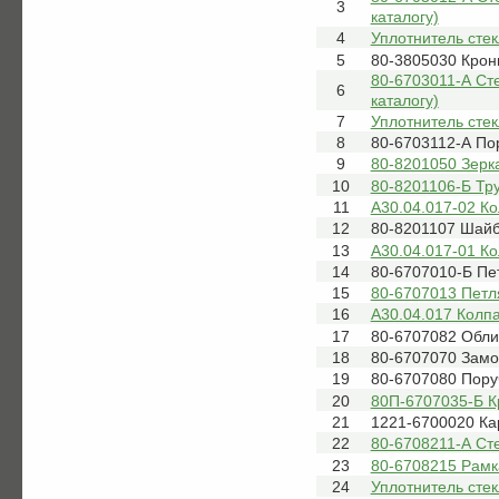
3
каталогу)
4
Уплотнитель сте
5
80-3805030 Кро
80-6703011-А Ст
6
каталогу)
7
Уплотнитель сте
8
80-6703112-А По
9
80-8201050 Зерк
10
80-8201106-Б Тр
11
А30.04.017-02 К
12
80-8201107 Шай
13
А30.04.017-01 К
14
80-6707010-Б Пе
15
80-6707013 Петл
16
А30.04.017 Колп
17
80-6707082 Обли
18
80-6707070 Замо
19
80-6707080 Пору
20
80П-6707035-Б К
21
1221-6700020 Ка
22
80-6708211-А Сте
23
80-6708215 Рамка
24
Уплотнитель стек