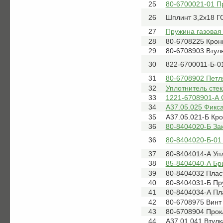
25
80-6700021-01 
26
Шплинт 3,2х18 Г
27
Пружина газовая
28
80-6708225 Кро
29
80-6708903 Втул
30
822-6700011-Б-0
31
80-6708902 Петл
32
Уплотнитель сте
33
1221-6708901-А 
34
А37.05.025 Фикс
35
А37.05.021-Б Кр
36
80-8404020-Б За
36
80-8404020-Б-01
37
80-8404014-А Уп
38
85-8404040-А Бр
39
80-8404032 Плас
40
80-8404031-Б Пр
41
80-8404034-А Пл
42
80-6708975 Винт
43
80-6708904 Прок
44
А37.01.041 Втулк