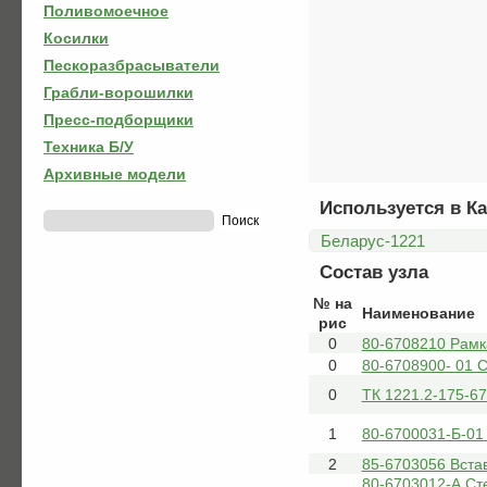
Поливомоечное
Косилки
Пескоразбрасыватели
Грабли-ворошилки
Пресс-подборщики
Техника Б/У
Архивные модели
Используется в Ка
Беларус-1221
Состав узла
№ на
Наименование
рис
0
80-6708210 Рамк
0
80-6708900- 01 
0
ТК 1221.2-175-6
1
80-6700031-Б-01
2
85-6703056 Вста
80-6703012-А Ст