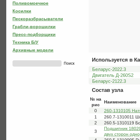
Поливомоечное
Косилки
Пескоразбрасыватели
Грабли-ворошилки
Пресс-подборщики
Техника Б/У
Архивные модели
Используется в Ка
Беларус-2022.3
Двигатель Д-260S2
Беларус-2122.3
Состав узла
№ на
Наименование
рис
0
260-1310105 Нат
1
260.7-1310011 Ш
2
260.5-1310119 Б
Подшипник 18020
3
двух сторон одн