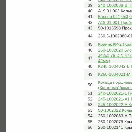
39
240-1002088-В П
40
А19.01.003 Коль
41
Кольцо 041,0х3,0
42
А19.01.001 Проб
43
50-1015598 Прок
44
260.5-1002080-0
45
Краник КР-2 (Кра
46
260-1002020 Бло
J42x1,75 DIN 472
47
42мм)
48
К245-1004042-Б 
49
К260-1004021-М
Кольца поршневые
50
(Кострома)(компе
51
240-1002021-1 Г
52
245-1002021-А1 
53
245-1002022-А К
53
50-1002022 Коль
54
260-1002083-А П
55
260-1002079 Кр
56
260-1002141 Кры