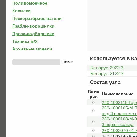
Поливомоечное
Косилки
Пескоразбрасыватели
Грабли-ворошилки
Пресс-подборщики
Техника Б/У
Архивные модели
Используется в Ка
Беларус-2022.3
Беларус-2122.3
Состав узла
№ на
Наименование
рис
0
240-1002115 Гор
260-1000105-М П
0
под 3 поршн.коль
260-1000108-М-9
0
3 поршн.кольца
0
260-1002070-01 
0
260-1002145 Кры