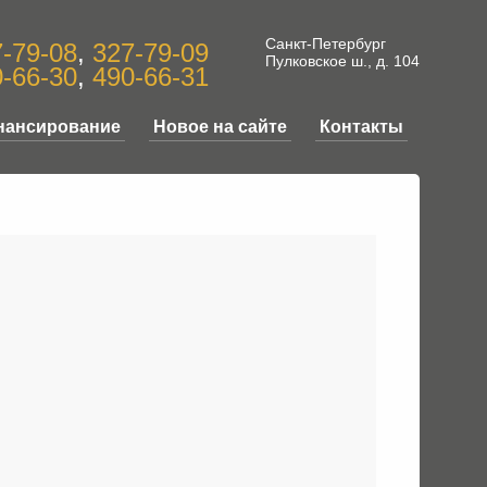
Санкт-Петербург
-79-08
,
327-79-09
Пулковское ш., д. 104
-66-30
,
490-66-31
нансирование
Новое на сайте
Контакты