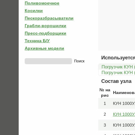
Поливомоечное
Косилки
Пескоразбрасыватели
Грабли-ворошилки
Пресс-подборщики
Техника Б/У
Архивные модели
Используется
Погрузчик КУН 
Погрузчик КУН 
Состав узла
№ на
Наименов
рис
1
КУН 1000У.
2
КУН 1000У
3
КУН 1000У.