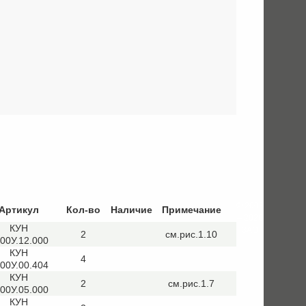
© 2008
Артикул
Кол-во
Наличие
Примечание
– 2026
КУН
ЗАО
2
см.рис.1.10
00У.12.000
КУН
4
00У.00.404
КУН
2
см.рис.1.7
00У.05.000
КУН