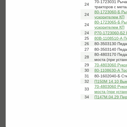
70-1723031 Рыча
24
тракторов с мет
80-1723060-Б Ры
24
ускорителем КП
80-1723065-Б Ры
24
ускорителем КП
24
Р70-1723060-Б2 
25
80В-1108510-А П
26
80-3503130 Педа
27
80-3503140 Педа
80-4803170 Педа
28
моста (при уста
29
70-4803060 Руко
30
80-1108630-А Тро
31
80-1602040-Б Ст
32
П150М 14.10 Вык
70-4803060 Руко
33
моста (при уста
34
П147М.04.29 Пер