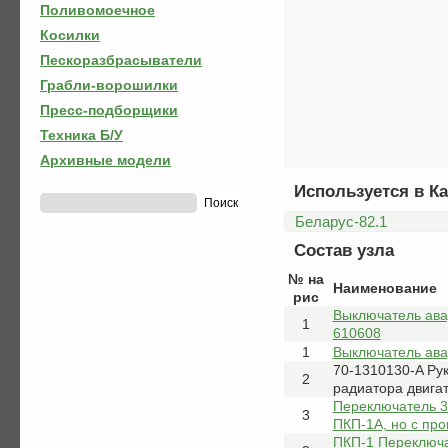
Поливомоечное
Косилки
Пескоразбрасыватели
Грабли-ворошилки
Пресс-подборщики
Техника Б/У
Архивные модели
Используется в Ка
Беларус-82.1
Состав узла
№ на
Наименование
рис
Выключатель ава
1
610608
1
Выключатель ава
70-1310130-A Ру
2
радиатора двига
Переключатель 3
3
ПКП-1А, но с пр
ПКП-1 Переключат