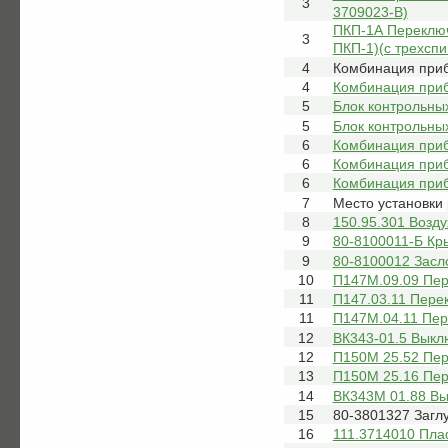
3
3709023-В)
ПКП-1А Переключа
3
ПКП-1)(с трехсп
4
Комбинация приб
4
Комбинация приб
5
Блок контрольны
5
Блок контрольны
6
Комбинация приб
6
Комбинация приб
6
Комбинация приб
7
Место установки
8
150.95.301 Возд
9
80-8100011-Б Кр
9
80-8100012 Засл
10
П147М.09.09 Пер
11
П147.03.11 Пере
11
П147М.04.11 Пер
12
ВК343-01.5 Выкл
12
П150М 25.52 Пер
13
П150М 25.16 Пер
14
ВК343М 01.88 Вы
15
80-3801327 Загл
16
111.3714010 Пла