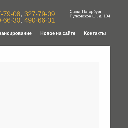
Санкт-Петербург
-79-08
,
327-79-09
Пулковское ш., д. 104
-66-30
,
490-66-31
нансирование
Новое на сайте
Контакты