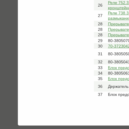
Реле 752.3
26
кронштейн
Реле 738.3
27
размыкани
28
Прерывате
28
Прерывате
28
Прерывате
29
80-380507
30
70-3723042
31
80-380505
32
80-380504
33
Блок пред
34
80-380506
35
Блок пред
36
Держатель
37
Блок пред