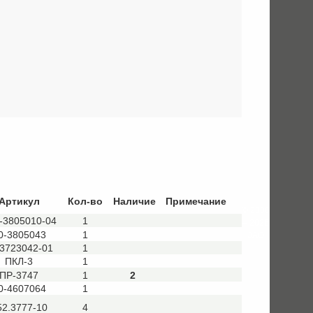
Артикул
Кол-во
Наличие
Примечание
© 2008
-3805010-04
1
– 2026
0-3805043
1
ЗАО
-3723042-01
1
ПКЛ-3
1
ПР-3747
1
2
0-4607064
1
52.3777-10
4