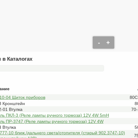
-
+
 в Каталогах
ание
10-04 Щиток приборов
80С
3 Кронштейн
8
-01 Втулка
70
ль ПКЛ-3 (Реле лампы ручного тормоза) 12V 4W 5mH
ль ПР-3747 (Реле лампы ручного тормоза) 12V 4W
4 Втулка
5
777-10 ближ./дальнего света/отопителя (старый 902.3747-10)
7