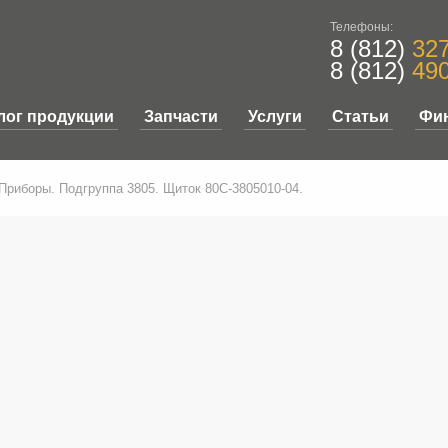
Телефоны:
8 (812)
327
8 (812)
490
лог продукции
Запчасти
Услуги
Статьи
Фи
 Приборы. Подгруппа 3805. Щиток 80С-3805010-04.