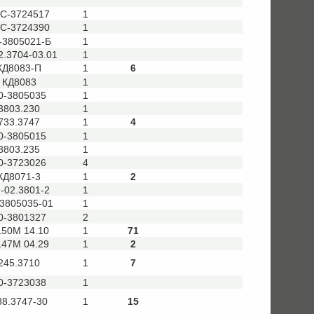
С-3724517
1
С-3724390
1
-3805021-Б
1
2.3704-03.01
1
КД8083-П
1
6
КД8083
1
0-3805035
1
3803.230
1
733.3747
1
4
0-3805015
1
3803.235
1
0-3723026
4
КД8071-3
1
2
-02.3801-2
1
-3805035-01
1
0-3801327
2
50М 14.10
1
71
47М 04.29
1
2
245.3710
1
7
0-3723038
1
38.3747-30
1
15