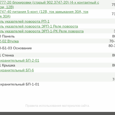
777-20 блокировки (старый 902.3747-20) (4-х контактный с
7
ом, 12В)
747-40 питания 5-конт. (12В, ток замыкания 30А, ток
7
я 30А)
ль указателей поворота РП-1
ль указателей поворота ЭРП-1 Реле поворота
ль указателей поворота ЭРП-1-РК Реле поворота
0 Панель
8
-02 Втулка
70
80-
0-Б1-03 Основание
1 Стенка
8
охранительный БП-2-01
1 Крышка
8
охранительный БП-6
7
охранительный БП-1-01
"Беларусь-МТЗ".
Правила использования материалов сайта.