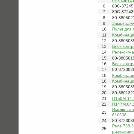
(4-х конт.
6
80С-37245
7
80С-37243
8
80-380502
9
Замок зажи
10
Пульт для
11
Комбинаци
12
80-380503
13
Блок конт
14
Реле-сигна
15
80-380501
16
Блок конт
17
80-372302
18
Комбинаци
18
Комбинация
19
80-380503
20
80-380132
21
П150М 14.
22
П147М.04.
Выключател
23
610608
24
80-372303
Реле 738.3
25
размыкани