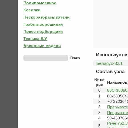
Поливомоечное
Косилки
Пескоразбрасыватели
Грабли-ворошилки
Пресс-подборщики
Техника Б/У
Архивные модели
Используется
Беларус-82.1
Состав узла
№ на
Наименов
рис
0
80С-38050
1
80-380504
2
70-3723042
3
Прерывате
3
Прерывате
4
50-460706
Реле 752.3
5