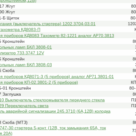
с кронштейном,12В)
17 Жгут
80
90 Жгут
80
1-Б Щиток
80
гания (выключатель стартера) 1202.3704-03.01
120
 тахометра КД8083-П
я приборов КД8083 Тахометр 82-1221 аналог АР70.3813
5 Кронштейн
8
рольных ламп БКЛ 3808-01
лизатор 733.3747 12V
5 Кронштейн
8
рольных ламп БКЛ 3808-03
6 Скоба
8
я приборов КД8071-3 (5 приборов) аналог АР71.3801-01
 приборов КП-02.3801-2 (5 приборов)
КП
5-01 Кронштейн
80
7 Заглушка
8
10 Выключатель стеклоомывателя переднего стекла
П1
29 Переключатель света
П1
ь аварийной сигнализации 245.3710 (6А,12В) колодка
8 Скоба (МТЗ)
8
747-30 стартера 5-конт. (12В, ток замыкания 65А, ток
7
я 20А)