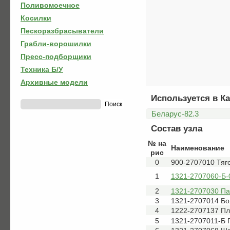
Поливомоечное
Косилки
Пескоразбрасыватели
Грабли-ворошилки
Пресс-подборщики
Техника Б/У
Архивные модели
Используется в Ка
Беларус-82.3
Состав узла
№ на
Наименование
рис
0
900-2707010 Тяг
1
1321-2707060-Б-0
2
1321-2707030 П
3
1321-2707014 Бо
4
1222-2707137 Пл
5
1321-2707011-Б 