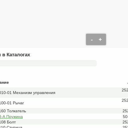
-
+
 в Каталогах
ание
25
010-01 Механизм управления
25
100-01 Рычаг
160 Толкатель
25
8-А Пружина
50
108 Болт
25
110 Ступица
25