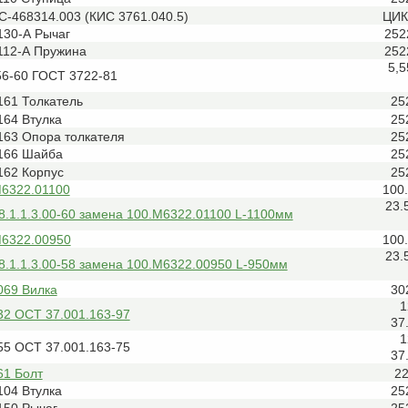
С-468314.003 (КИС 3761.040.5)
ЦИК
130-А Рычаг
252
112-А Пружина
252
5,
56-60 ГОСТ 3722-81
161 Толкатель
25
164 Втулка
25
163 Опора толкателя
25
166 Шайба
25
162 Корпус
25
М6322.01100
100
23.
8.1.1.3.00-60 замена 100.М6322.01100 L-1100мм
М6322.00950
100
23.
8.1.1.3.00-58 замена 100.М6322.00950 L-950мм
069 Вилка
30
1
32 ОСТ 37.001.163-97
37
1
55 ОСТ 37.001.163-75
37
61 Болт
2
104 Втулка
25