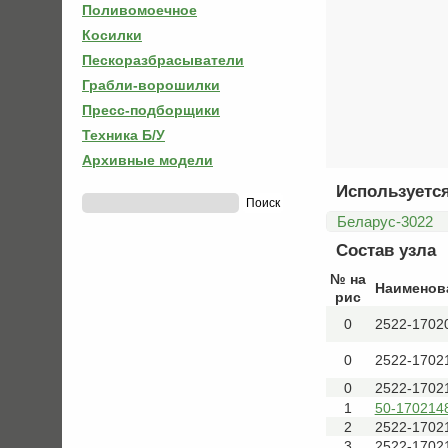
Поливомоечное
Косилки
Пескоразбрасыватели
Грабли-ворошилки
Пресс-подборщики
Техника Б/У
Архивные модели
Используется
Беларус-3022
Состав узла
№ на
Наименов
рис
0
2522-1702
0
2522-1702
0
2522-1702
1
50-170214
2
2522-1702
3
2522-1702