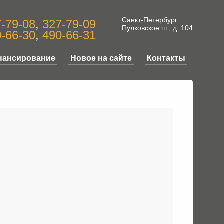
Санкт-Петербург
-79-08
,
327-79-09
Пулковское ш., д. 104
-66-30
,
490-66-31
нансирование
Новое на сайте
Контакты