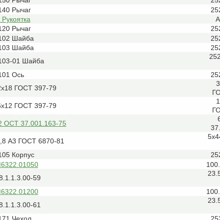
150 Рычаг
25
140 Рычаг
25
 Рукоятка
А
120 Рычаг
25
102 Шайба
25
103 Шайба
25
25
103-01 Шайба
101 Ось
25
3
2х18 ГОСТ 397-79
ГО
1
6х12 ГОСТ 397-79
ГО
2 ОСТ 37.001.163-75
37
5x4
,8 А3 ГОСТ 6870-81
105 Корпус
25
М6322.01050
100
23.
8.1.1.3.00-59
М6322.01200
100
23.
8.1.1.3.00-61
171 Чехол
25