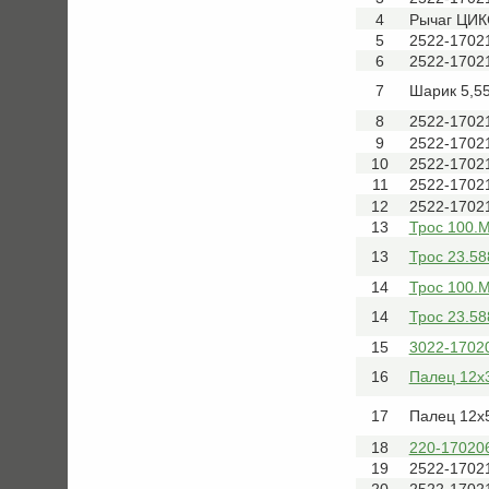
4
Рычаг ЦИК
5
2522-1702
6
2522-1702
7
Шарик 5,5
8
2522-1702
9
2522-1702
10
2522-1702
11
2522-1702
12
2522-1702
13
Трос 100.
13
Трос 23.58
14
Трос 100.
14
Трос 23.58
15
3022-1702
16
Палец 12х
17
Палец 12х
18
220-17020
19
2522-1702