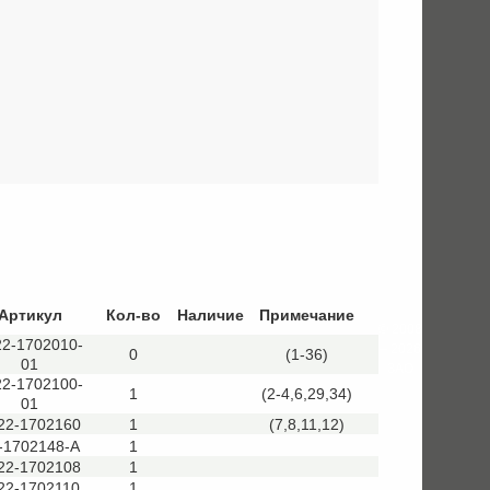
Артикул
Кол-во
Наличие
Примечание
© 2008
22-1702010-
– 2026
0
(1-36)
01
ЗАО
22-1702100-
1
(2-4,6,29,34)
01
22-1702160
1
(7,8,11,12)
-1702148-А
1
22-1702108
1
22-1702110
1