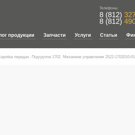
Телефоны:
8 (812)
327
8 (812)
490
лог продукции
Запчасти
Услуги
Статьи
Фи
Коробка передач. Подгруппа 1702. Механизм управления 2522-1702010-01