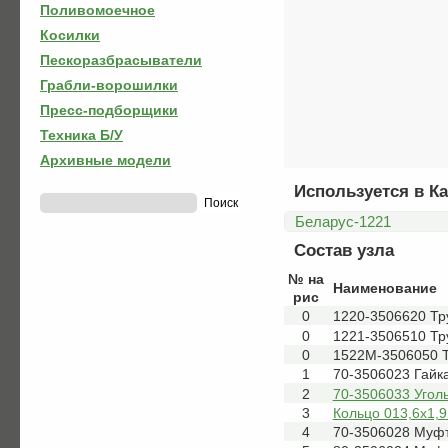
Поливомоечное
Косилки
Пескоразбрасыватели
Грабли-ворошилки
Пресс-подборщики
Техника Б/У
Архивные модели
Используется в Ка
Беларус-1221
Состав узла
№ на
Наименование
рис
0
1220-3506620 Тр
0
1221-3506510 Тр
0
1522М-3506050 
1
70-3506023 Гайк
2
70-3506033 Угол
3
Кольцо 013,6х1,9
4
70-3506028 Муф