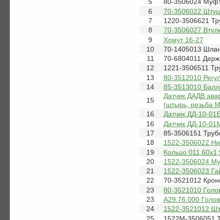
5
80-3506024 Муф
6
70-3506022 Шту
7
1220-3506621 Тр
8
70-3506027 Втул
9
Хомут 16-27
10
70-1405013 Шлан
11
70-6804011 Держ
12
1221-3506511 Тр
13
80-3512010 Регул
14
85-3513010 Балл
Датчик ДАДВ ава
15
(штырь, резьба М
16
Датчик ДД-10-01
16
Датчик ДД-10-01
17
85-3506151 Труб
18
1522-3506022 Н
19
Кольцо 011,60х1,
20
1522-3506024 М
21
1522-3506023 Га
22
70-3521012 Кро
23
80-3521010 Голо
23
А29.76.000 Голо
24
1522-3521012 Ш
25
1522М-3506051 