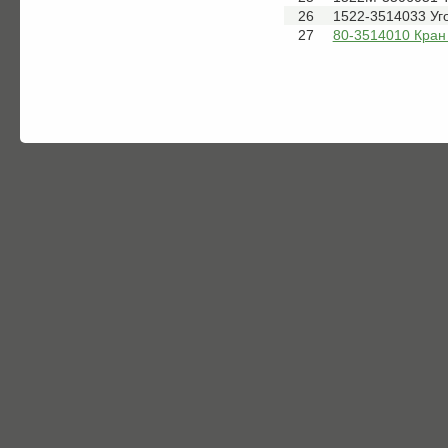
26
1522-3514033 Уг
27
80-3514010 Кран