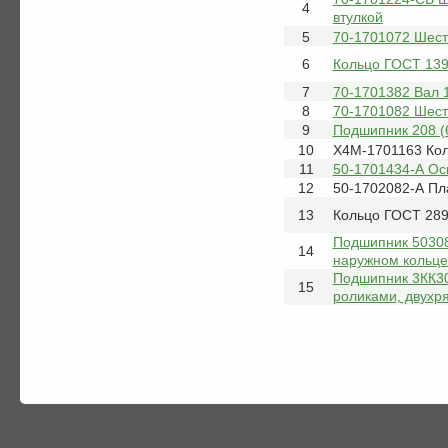
4
втулкой
5
70-1701072 Шест
6
Кольцо ГОСТ 139
7
70-1701382 Вал 1
8
70-1701082 Шест
9
Подшипник 208 (
10
Х4М-1701163 Ко
11
50-1701434-А Ос
12
50-1702082-А Пл
13
Кольцо ГОСТ 289
Подшипник 50308
14
наружном кольце
Подшипник 3КК30
15
роликами, двухр