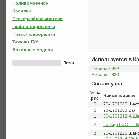
Поливомоечное
Косилки
Пескоразбрасыватели
Грабли-ворошилки
Пресс-подборщики
Техника Б/У
Архивные модели
Используется в Ка
Беларус-952
Беларус-920
Состав узла
№ на
Наименование
рис
0
70-1701080 Шес
0
70-1701380 Вал I
1
50-1701212-А Шес
2
Кольцо ГОСТ 139
3
70-1701226 Шай
70-1701224-СБ Ш