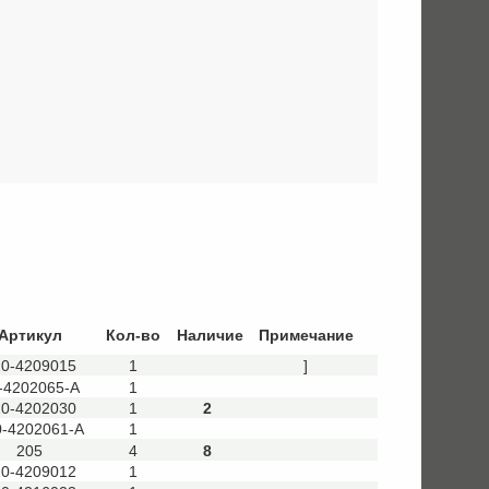
© 2008
Артикул
Кол-во
Наличие
Примечание
– 2026
20-4209015
1
]
ЗАО
-4202065-А
1
20-4202030
1
2
0-4202061-А
1
205
4
8
20-4209012
1