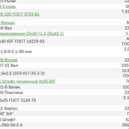
23 Рычаг
2
3 Сухарь
0
7,9
38-100 ГОСТ 3722-81
 Кольцо
А
16 Вал
2
рмированная 25х42 (1.2-25х42-1)
1
А
х30.65Г ГОСТ 14229-93
ГОС
1,
 1,0-0-С L-90 mm
26 Втулка
2
27-01 Вал
220
013
,6х2,5 (013-017-25-2-2)
ГО
1 Штифт пружинный 4х30.65Г
7
21-Б Валик
22
26 Пластина
2
2.
0x25 ГОСТ 3128-70
11 Корпус
2
КГ 3/4"
4 Штифт
5
-060-30-2-4
055