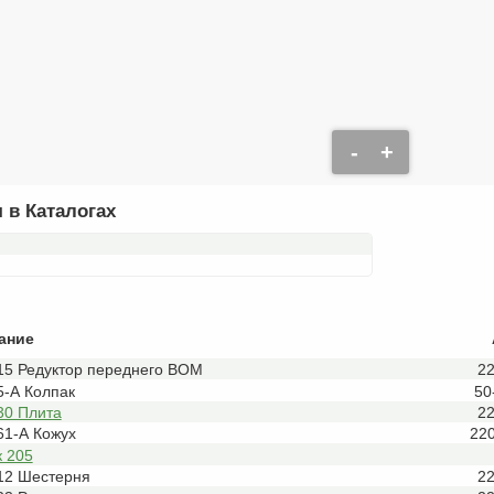
-
+
 в Каталогах
ание
15 Редуктор переднего ВОМ
2
5-А Колпак
50
30 Плита
2
61-А Кожух
22
 205
12 Шестерня
2