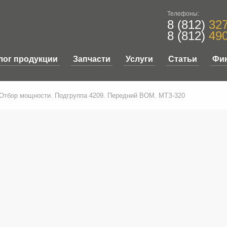
Телефоны:
8 (812)
327
8 (812)
490
лог продукции
Запчасти
Услуги
Статьи
Фи
 Отбор мощности. Подгруппа 4209. Передний ВОМ. МТЗ-320