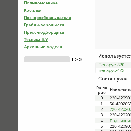
Поливомоечное
Косилки
Пескоразбрасыватели
Грабли-ворошилки
Пресс-подборщики
Техника Б/У
Архивные модели
Используется
Беларус-320
Беларус-422
Состав узла
№ на
Наименов
рис
0
220-42090
1
50-420206
2
220-42020
3
220-42020
4
Подшипник
5
220-42090