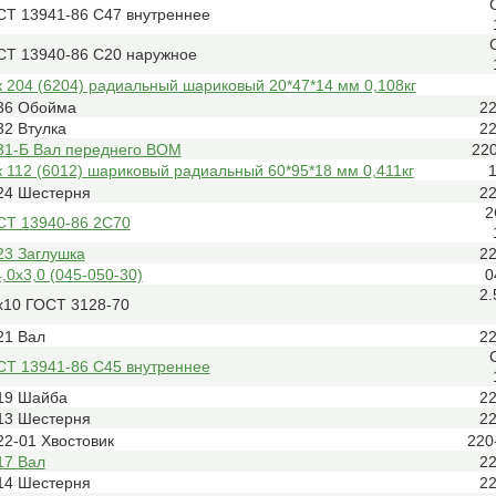
СТ 13941-86 С47 внутреннее
СТ 13940-86 С20 наружное
 204 (6204) радиальный шариковый 20*47*14 мм 0,108кг
36 Обойма
2
32 Втулка
2
31-Б Вал переднего ВОМ
22
112 (6012) шариковый радиальный 60*95*18 мм 0,411кг
1
24 Шестерня
2
2
СТ 13940-86 2С70
23 Заглушка
2
,0х3,0 (045-050-30)
0
2
х10 ГОСТ 3128-70
21 Вал
2
СТ 13941-86 С45 внутреннее
19 Шайба
2
13 Шестерня
2
2-01 Хвостовик
220
17 Вал
2
14 Шестерня
2