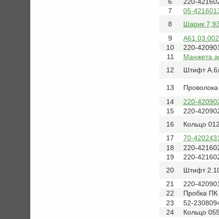
6
220-42160
7
05-421601
8
Шарик 7,9
9
А61.03.002
10
220-42090
11
Манжета а
12
Штифт А.6
13
Проволока
14
220-42090
15
220-42090
16
Кольцо 012
17
70-420243
18
220-42160
19
220-42160
20
Штифт 2.1
21
220-42090
22
Пробка ПК 
23
52-230809
24
Кольцо 055