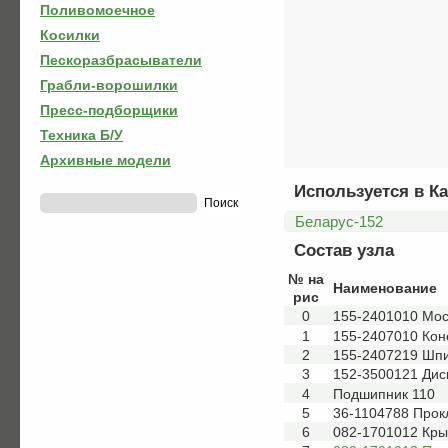
Поливомоечное
Косилки
Пескоразбрасыватели
Грабли-ворошилки
Пресс-подборщики
Техника Б/У
Архивные модели
Используется в Ка
Беларус-152
Состав узла
№ на
Наименование
рис
0
155-2401010 Мос
1
155-2407010 Кон
2
155-2407219 Шп
3
152-3500121 Дис
4
Подшипник 110
5
36-1104788 Прок
6
082-1701012 Кр