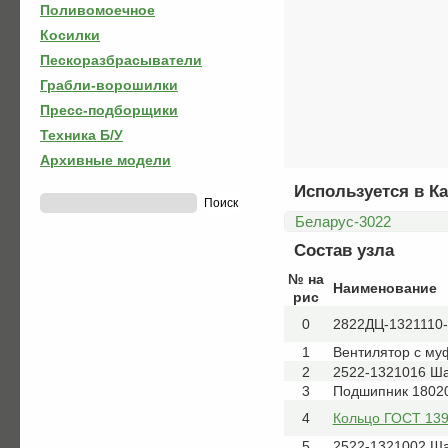
Поливомоечное
Косилки
Пескоразбрасыватели
Грабли-ворошилки
Пресс-подборщики
Техника Б/У
Архивные модели
Используется в Ка
Беларус-3022
Состав узла
№ на
Наименование
рис
0
2822ДЦ-1321110-
1
Вентилятор с му
2
2522-1321016 Ш
3
Подшипник 18020
4
Кольцо ГОСТ 139
5
2522-1321002 Ш