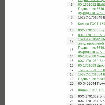
6
80-1601082 Шай
Подшипник 66491
7
двурядный 52*60
8
1522С-1701048 Ш
9
Кольцо ГОСТ 139
10
80С-1701033 Вту
11
80С-1701060-А С
1521-1701042 Шес
12
аннулированной 
Подшипник 66491
13
двурядный 62*70
14
86-1802088 Угол
15
80С-1701032 Вал
16
80-1701053 Дрос
17
1522С-1701052 Ш
18
1522С-1701054 Ш
19
Подшипник 309(6
20
80-3405044 Пру
21
Шарик 7,938-100
22
80С-1701062-Б К
23
80С-1701064-Б К