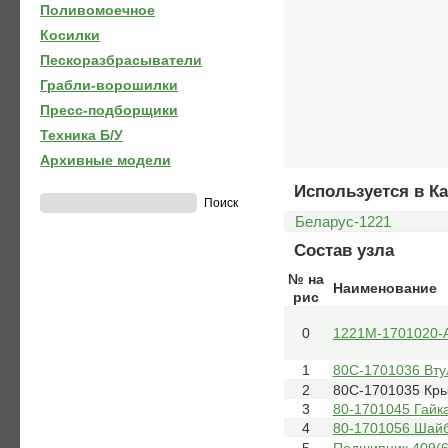
Поливомоечное
Косилки
Пескоразбрасыватели
Грабли-ворошилки
Пресс-подборщики
Техника Б/У
Архивные модели
Используется в Ка
Беларус-1221
Состав узла
№ на
Наименование
рис
0
1221М-1701020-А
1
80С-1701036 Вту
2
80С-1701035 Кр
3
80-1701045 Гайк
4
80-1701056 Шай
5
Подшипник 409(6