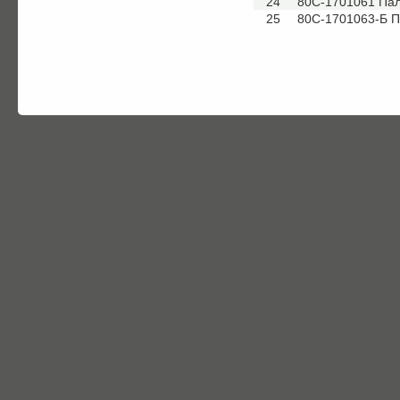
24
80С-1701061 Па
25
80С-1701063-Б 