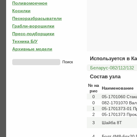
Поливомоечное
Косилки
Пескоразбрасыватели
Грабли-ворошилки
Пресс-подборщики
Техника Б/У
Архивные модели
Используется в Ка
Беларус-082/112/132
Состав узла
№ на
Наименование
рис
0
05-1701060 Стак
0
082-1701070 Вал
1
05-1701373-01 П
2
05-1701373 Прок
3
Шайба 8Т
4
Болт 4М8-6gх20 