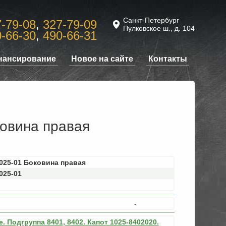
Санкт-Петербург
-79-08
,
327-79-09
Пулковское ш., д. 104
-66-30
,
490-66-31
нансирование
Новое на сайте
Контакты
ковина правая
025-01 Боковина правая
025-01
-
. Подгруппа 8401, 8402. Капот 1025-8402020.