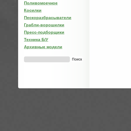
Поливомоечное
Косилки
Пескоразбрасыватели
Грабли-ворошилки
Пресс-подборщики
Техника Б/У
Архивные модели