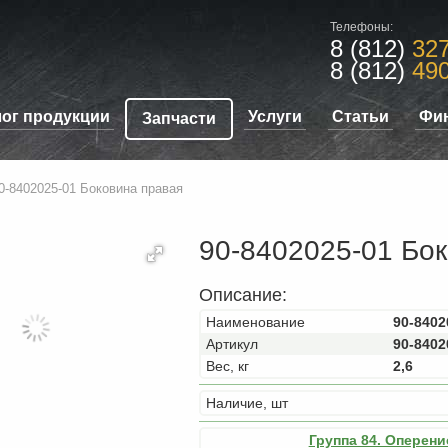
Телефоны:
8 (812)
327
8 (812)
490
лог продукции
Услуги
Статьи
Фи
Запчасти
0-8402025-01 Боковина правая
90-8402025-01 Бо
Описание:
Наименование
90-8402
Артикул
90-8402
Вес, кг
2,6
Наличие, шт
Группа 84. Оперение