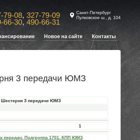
Санкт-Петербург
-79-08
,
327-79-09
Пулковское ш., д. 104
-66-30
,
490-66-31
нансирование
Новое на сайте
Контакты
рня 3 передачи ЮМЗ
9 Шестерня 3 передачи ЮМЗ
1
ка передач. Подгруппа 1701. КПП ЮМЗ