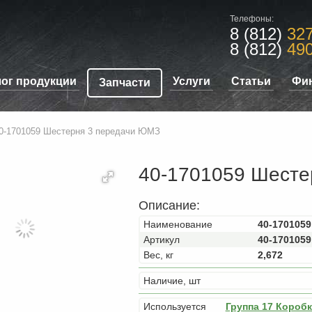
Телефоны:
8 (812)
327
8 (812)
490
лог продукции
Услуги
Статьи
Фи
Запчасти
0-1701059 Шестерня 3 передачи ЮМЗ
40-1701059 Шесте
Описание:
Наименование
40-170105
Артикул
40-1701059
Вес, кг
2,672
Наличие, шт
Используется
Группа 17 Короб