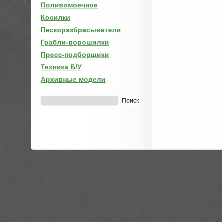
Поливомоечное
Косилки
Пескоразбрасыватели
Грабли-ворошилки
Пресс-подборщики
Техника Б/У
Архивные модели