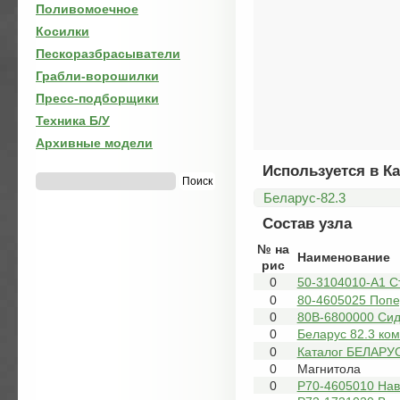
Поливомоечное
Косилки
Пескоразбрасыватели
Грабли-ворошилки
Пресс-подборщики
Техника Б/У
Архивные модели
Используется в Ка
Беларус-82.3
Состав узла
№ на
Наименование
рис
0
50-3104010-А1 С
0
80-4605025 Поп
0
80В-6800000 Си
0
Беларус 82.3 ко
0
Каталог БЕЛАРУС
0
Магнитола
0
Р70-4605010 Наве