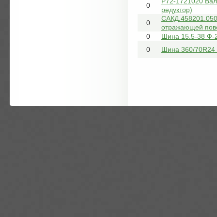
Р72-1721020 Вал
0
редуктор)
САКД.458201.050
0
отражающей пов
0
Шина 15.5-38 Ф-2
0
Шина 360/70R24 