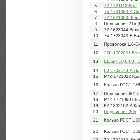
5
72-1721113 Вал
6
74-1701060-А Си
7
72-1621080 Шес
8
Подшипник 215 (
9
72-1623044 Вали
10
74-1723043-Б Ви
11
Проволока 1,6-О
12
220-1702061 Бол
13
Шарик 10,0-60 Г
14
50-1702148-А Пр
15
Р72-1721022 Кр
16
Кольцо ГОСТ 139
17
Подшипник 6017
18
Р72-1721090 Ше
19
52-1802102-А Ко
20
Подшипник 205
21
Кольцо ГОСТ 139
22
Кольцо ГОСТ 139