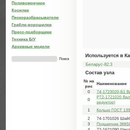
Поливомоечное
Косилки
Пескоразбрасыватели
Грабли-ворошилки
Пресс-подборщики
Техника Б/У
Архивные модели
Используется в Ка
Беларус-82.3
Состав узла
№ на
Наименование
рис
0
74-1723020-Б1 В
Р72-1721020 Вал
0
редуктор)
1
Кольцо ГОСТ 139
2
74-1701026 Шай
3
Подшипник 3КК5
4
72-1621090 Шес