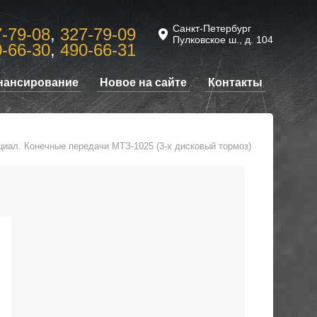
Санкт-Петербург
-79-08
,
327-79-09
Пулковское ш., д. 104
-66-30
,
490-66-31
нансирование
Новое на сайте
Контакты
нциал. Конечные передачи МТЗ-1025 (3-х дисковый тормоз)