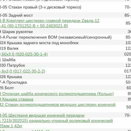
-05 Стакан правый (3-х дисковый тормоз)
70
0-05 Задний мост
85
4-В Комплект шестерен главной передачи Zвала-12
85
41 (80-1701252-В + 50-2403021-В)
9 Шарик рукоятки
3
0-A Рычаг переключения ВОМ (независимый/синхронный)
85
024 Крышка заднего моста под моноблок
10
019 Валик
12
,60х3,0 (020-025-30-1-4)
020
1 Шайба
5
030 Патрубок
12
,6х3,0 (017-022-30-2-2)
017
026 Крышка
12
7-А Прокладка
50
26 Болт
6
3 Опорная шайба конического роликоподшипника (Кольцо)
8
9 Крышка стакана
8
42 Стакан роликоподшипников ведущих шестерен конечной
50
3-05 Шестерня ведущая конечной передачи
70
 7215(302015) радиально-упорный роликовый конический
25мм 1,42кг