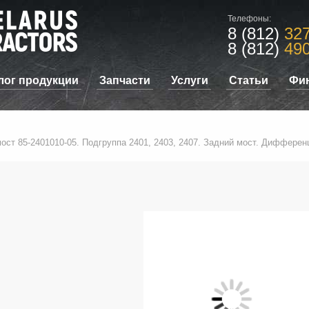
Телефоны:
8 (812)
327
8 (812)
490
лог продукции
Запчасти
Услуги
Статьи
Фи
мост 85-2401010-05. Подгруппа 2401, 2403, 2407. Задний мост. Диффере