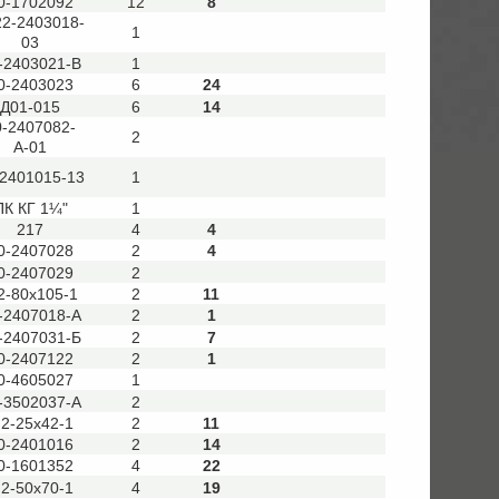
0-1702092
12
8
22-2403018-
1
03
-2403021-В
1
0-2403023
6
24
Д01-015
6
14
0-2407082-
2
А-01
-2401015-13
1
ПК КГ 1¼"
1
217
4
4
0-2407028
2
4
0-2407029
2
2-80х105-1
2
11
-2407018-А
2
1
-2407031-Б
2
7
0-2407122
2
1
0-4605027
1
-3502037-А
2
.2-25х42-1
2
11
0-2401016
2
14
0-1601352
4
22
.2-50х70-1
4
19