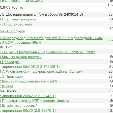
2 Болт призонный М12х42
5
15
018-03 Корпус
-В Шестерня ведомая (см в сборе 85-2403014-В)
50
3 Пластина стопорная
5
-015 установочный
5
2-А-01 Полуось
-13 Корпус заднего моста для мтз-1025 с гидроподъемником
50
вый ВОМ проушина 48мм
 КГ 1¼"
 217(6217) радиальный шариковый 85*150*28мм 1,799кг
8 Крышка рукава полуоси
5
9 Прокладка
5
рмированная 80х105 (2.2-80х105-1)
2.
8-А Рукав полуоси под крепление кабины болтами
50
1-Б Прокладка
50
2 Шестерня ведомая полуоси Z-69
5
7 Штифт
5
-А Втулка
36
рмированная 25х42 (2.2-25х42-1)
2
6 Прокладка между КПП и задним мостом
8
2 Штифт установочный
5
рмированная 50х70 (2.2-50х70-1)
2