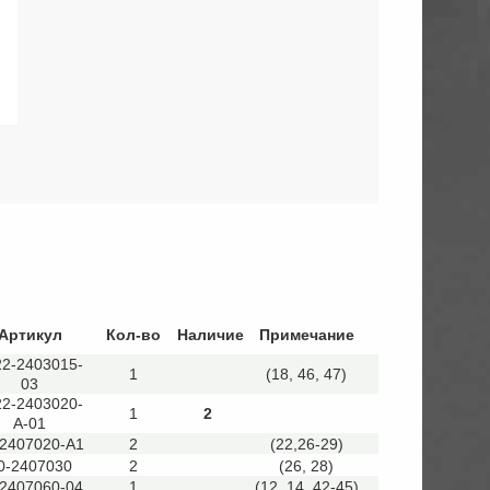
© 2008
Артикул
Кол-во
Наличие
Примечание
– 2026
22-2403015-
ЗАО
1
(18, 46, 47)
03
22-2403020-
1
2
А-01
-2407020-А1
2
(22,26-29)
0-2407030
2
(26, 28)
-2407060-04
1
(12, 14, 42-45)