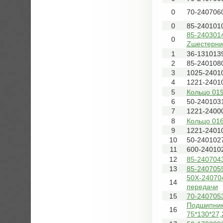
0
70-2407060
0
85-240101
85-240301
0
Zшестерни-
1
36-131013
2
85-240108
3
1025-2401
4
1221-2401
5
Кольцо 019
6
50-240103
7
1221-2400
8
Кольцо 016
9
1221-2401
10
50-240102
11
600-24010
12
85-240704
13
85-240705
50Х-24070
14
передачи
15
70-240705
Подшипник
16
75*130*27,