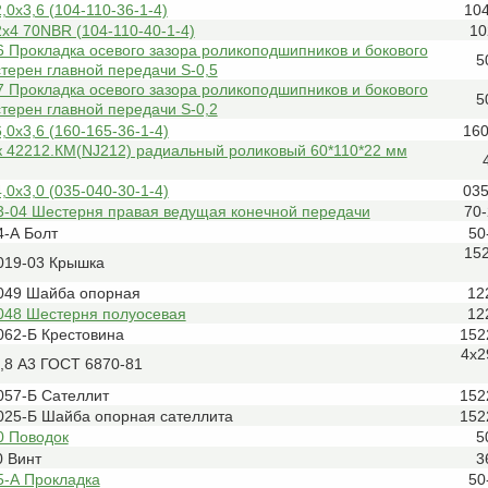
,0х3,6 (104-110-36-1-4)
104
х4 70NBR (104-110-40-1-4)
10
 Прокладка осевого зазора роликоподшипников и бокового
5
терен главной передачи S-0,5
 Прокладка осевого зазора роликоподшипников и бокового
5
терен главной передачи S-0,2
,0х3,6 (160-165-36-1-4)
160
 42212.КМ(NJ212) радиальный роликовый 60*110*22 мм
,0х3,0 (035-040-30-1-4)
035
3-04 Шестерня правая ведущая конечной передачи
70
4-А Болт
50
15
019-03 Крышка
049 Шайба опорная
12
048 Шестерня полуосевая
12
062-Б Крестовина
152
4х2
,8 А3 ГОСТ 6870-81
057-Б Сателлит
152
025-Б Шайба опорная сателлита
152
0 Поводок
5
0 Винт
3
5-А Прокладка
50