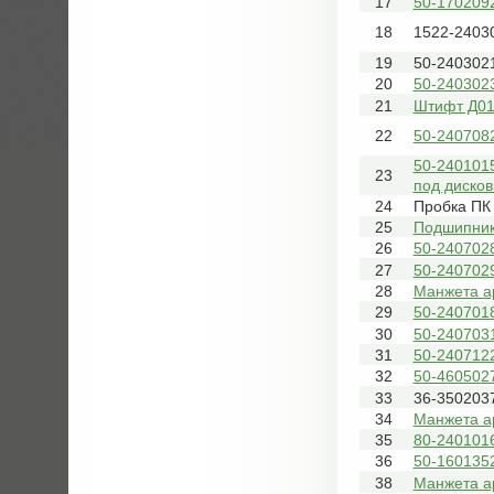
17
50-170209
18
1522-2403
19
50-2403021
20
50-240302
21
Штифт Д01
22
50-240708
50-2401015
23
под диско
24
Пробка ПК
25
Подшипник
26
50-240702
27
50-240702
28
Манжета а
29
50-240701
30
50-240703
31
50-240712
32
50-460502
33
36-3502037
34
Манжета а
35
80-240101
36
50-160135
38
Манжета а