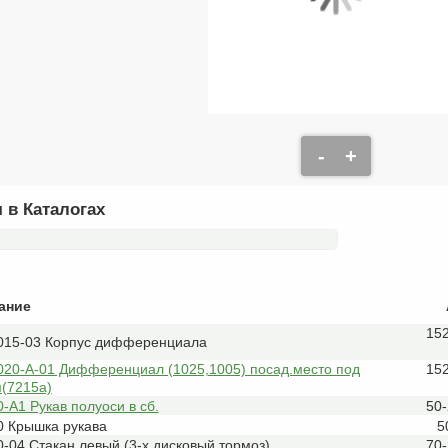
-
+
 в Каталогах
ание
15
015-03 Корпус дифференциала
020-А-01 Дифференциал (1025,1005) посад.место под
15
(7215а)
-А1 Рукав полуоси в сб.
50
0 Крышка рукава
5
-04 Стакан левый (3-х дисковый тормоз)
70