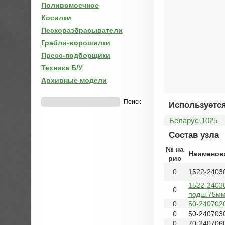
Поливомоечное
Косилки
Пескоразбрасыватели
Грабли-ворошилки
Пресс-подборщики
Техника Б/У
Архивные модели
Используется
Беларус-1025
Состав узла
№ на
Наименов
рис
0
1522-2403
1522-2403
0
подш.75мм
0
50-2407020
0
50-240703
0
70-2407060