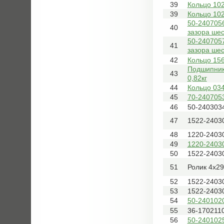
39
Кольцо 102
39
Кольцо 102
50-2407056
40
зазора шес
50-2407057
41
зазора шес
42
Кольцо 156
Подшипник
43
0,82кг
44
Кольцо 034
45
70-240705
46
50-240303
47
1522-2403
48
1220-2403
49
1220-2403
50
1522-2403
51
Ролик 4х29
52
1522-2403
53
1522-2403
54
50-240102
55
36-170211
56
50-240102