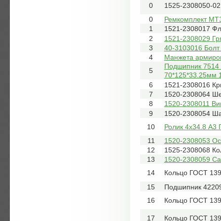
0
1525-2308050-02 
0
Ремкомплект МТЗ
1
1521-2308017 Фл
2
1521-2308029 Гр
3
40-3103016 Болт
4
Манжета армиров
Подшипник 7514 
5
70*125*33.25мм 1
6
1521-2308016 Кр
7
1520-2308064 Ше
8
1520-2308011 Ви
9
1520-2308054 Ш
10
Ролик 4х34.8 А3
11
1520-2308053 Ос
12
1525-2308068 Ко
13
1520-2308059 Са
14
Кольцо ГОСТ 139
15
Подшипник 4220
16
Кольцо ГОСТ 139
17
Кольцо ГОСТ 139