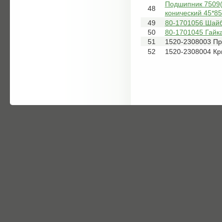
Подшипник 7509(
48
конический 45*85
49
80-1701056 Шай
50
80-1701045 Гайк
51
1520-2308003 Пр
52
1520-2308004 К