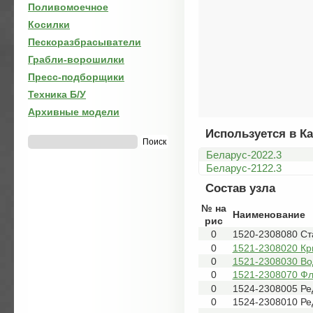
Поливомоечное
Косилки
Пескоразбрасыватели
Грабли-ворошилки
Пресс-подборщики
Техника Б/У
Архивные модели
Используется в Ка
Беларус-2022.3
Беларус-2122.3
Состав узла
№ на
Наименование
рис
0
1520-2308080 Ст
0
1521-2308020 Кр
0
1521-2308030 Во
0
1521-2308070 Ф
0
1524-2308005 Ре
0
1524-2308010 Ре