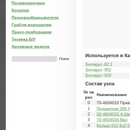
Поливомоечное
Косилки
Пескоразбрасыватели
Грабли-ворошилки
Пресс-подборщики
Техника Б/У
Архивные модели
Используется в Ка
Беларус-82.1
Беларус-952
Беларус-920
Состав узла
№ на
Наименование
рис
0
70-4604010 Прив
1
Подшипник 208 (
2
50-4604032-А Ше
3
70-4604034 Вал
4
Кольцо 012,6х2,5